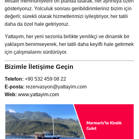
Misafir memnuniyetini ön planda tutarak, her ayrıntıya özen
gösteriyoruz. Yolculuk sonrası geribildirimleriniz bizim için
değerli; sürekli olarak hizmetlerimizi iyileştiriyor, her tatili
daha da özel hale getiriyoruz.
Yattayım, her yeni sezonla birlikte yenilikçi ve dinamik bir
yaklaşım benimseyerek, her tatili daha keyifli hale getirmek
için çalışmalarını sürdürüyor.
Bizimle İletişime Geçin
Telefon:
+90 532 459 08 22
E-posta:
rezervasyon@yattayim.com
We
b:
www.yattayim.com