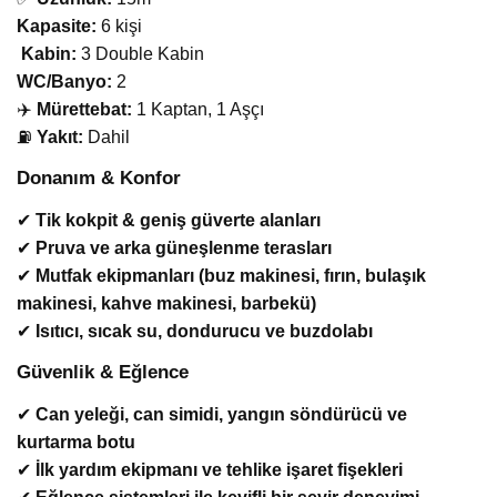
Kapasite:
6 kişi
️
Kabin:
3 Double Kabin
WC/Banyo:
2
‍✈️
Mürettebat:
1 Kaptan, 1 Aşçı
⛽
Yakıt:
Dahil
Donanım & Konfor
✔
Tik kokpit & geniş güverte alanları
✔
Pruva ve arka güneşlenme terasları
✔
Mutfak ekipmanları (buz makinesi, fırın, bulaşık
makinesi, kahve makinesi, barbekü)
✔
Isıtıcı, sıcak su, dondurucu ve buzdolabı
Güvenlik & Eğlence
✔
Can yeleği, can simidi, yangın söndürücü ve
kurtarma botu
✔
İlk yardım ekipmanı ve tehlike işaret fişekleri