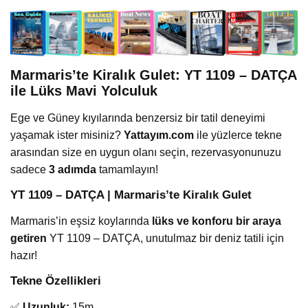
Marmaris’te Kiralık Gulet: YT 1109 – DATÇA
ile Lüks Mavi Yolculuk
Ege ve Güney kıyılarında benzersiz bir tatil deneyimi
yaşamak ister misiniz?
Yattayım.com
ile yüzlerce tekne
arasından size en uygun olanı seçin, rezervasyonunuzu
sadece
3 adımda
tamamlayın!
YT 1109 – DATÇA | Marmaris’te Kiralık Gulet
Marmaris’in eşsiz koylarında
lüks ve konforu bir araya
getiren
YT 1109 – DATÇA, unutulmaz bir deniz tatili için
hazır!
Tekne Özellikleri
✅
Uzunluk:
15m