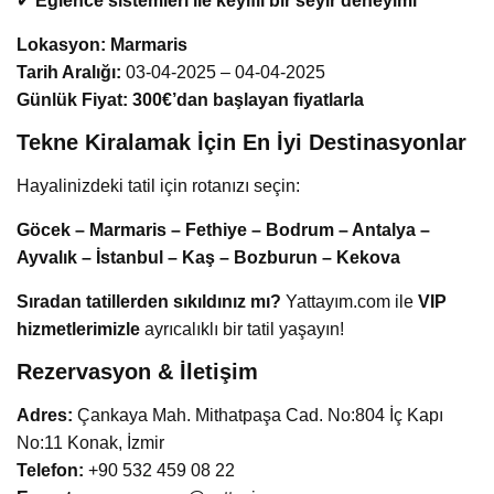
✔
Eğlence sistemleri ile keyifli bir seyir deneyimi
Lokasyon:
Marmaris
Tarih Aralığı:
03-04-2025 – 04-04-2025
Günlük Fiyat:
300€’dan başlayan fiyatlarla
Tekne Kiralamak İçin En İyi Destinasyonlar
Hayalinizdeki tatil için rotanızı seçin:
Göcek – Marmaris – Fethiye – Bodrum – Antalya –
Ayvalık – İstanbul – Kaş – Bozburun – Kekova
Sıradan tatillerden sıkıldınız mı?
Yattayım.com ile
VIP
hizmetlerimizle
ayrıcalıklı bir tatil yaşayın!
Rezervasyon & İletişim
Adres:
Çankaya Mah. Mithatpaşa Cad. No:804 İç Kapı
No:11 Konak, İzmir
Telefon:
+90 532 459 08 22