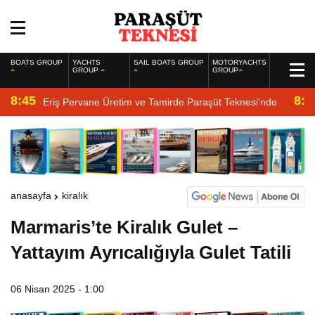
BOATS GROUP
YACHTS
SAIL BOATS GROUP
MOTORYACHTS
GROUP
GROUP
8:45
8:2
Eriş Pervane Üretim ve Tamirde Paraşüt Teknesi’nde
anasayfa
kiralık
Marmaris’te Kiralık Gulet –
Yattayım Ayrıcalığıyla Gulet Tatili
06 Nisan 2025 - 1:00